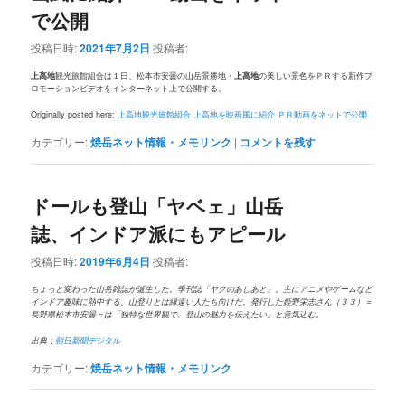
で公開
投稿日時:
2021年7月2日
投稿者:
上高地
観光旅館組合は１日、松本市安曇の山岳景勝地・
上高地
の美しい景色をＰＲする新作プ
ロモーションビデオをインターネット上で公開する。
Originally posted here:
上高地観光旅館組合 上高地を映画風に紹介 ＰＲ動画をネットで公開
カテゴリー:
焼岳ネット情報・メモリンク
|
コメントを残す
ドールも登山「ヤベェ」山岳
誌、インドア派にもアピール
投稿日時:
2019年6月4日
投稿者:
ちょっと変わった山岳雑誌が誕生した。季刊誌「ヤクのあしあと」。主にアニメやゲームなど
インドア趣味に熱中する、山登りとは縁遠い人たち向けだ。発行した姫野栄志さん（３３）＝
長野県松本市安曇＝は「独特な世界観で、登山の魅力を伝えたい」と意気込む。
出典：
朝日新聞デジタル
カテゴリー:
焼岳ネット情報・メモリンク