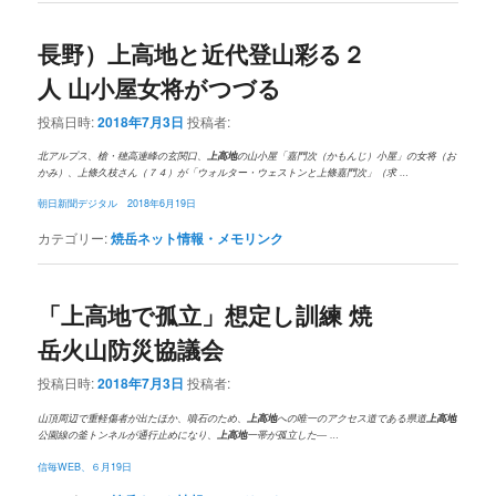
長野）
上高地
と近代登山彩る２
人 山小屋女将がつづる
投稿日時:
2018年7月3日
投稿者:
北アルプス、槍・穂高連峰の玄関口、
上高地
の山小屋「嘉門次（かもんじ）小屋」の女将（お
かみ）、上條久枝さん（７４）が「ウォルター・ウェストンと上條嘉門次」（求 …
朝日新聞デジタル 2018年6月19日
カテゴリー:
焼岳ネット情報・メモリンク
「上高地で孤立」想定し訓練 焼
岳火山防災協議会
投稿日時:
2018年7月3日
投稿者:
山頂周辺で重軽傷者が出たほか、噴石のため、
上高地
への唯一のアクセス道である県道
上高地
公園線の釜トンネルが通行止めになり、
上高地
一帯が孤立した― …
信毎WEB、６月19日