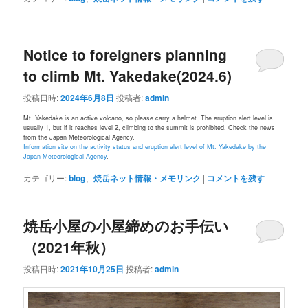
Notice to foreigners planning
to climb Mt. Yakedake(2024.6)
投稿日時:
2024年6月8日
投稿者:
admin
Mt. Yakedake is an active volcano, so please carry a helmet. The eruption alert level is
usually 1, but if it reaches level 2, climbing to the summit is prohibited. Check the news
from the Japan Meteorological Agency.
Information site on the activity status and eruption alert level of Mt. Yakedake by the
Japan Meteorological Agency
.
カテゴリー:
blog
、
焼岳ネット情報・メモリンク
|
コメントを残す
焼岳小屋の小屋締めのお手伝い
（2021年秋）
投稿日時:
2021年10月25日
投稿者:
admin