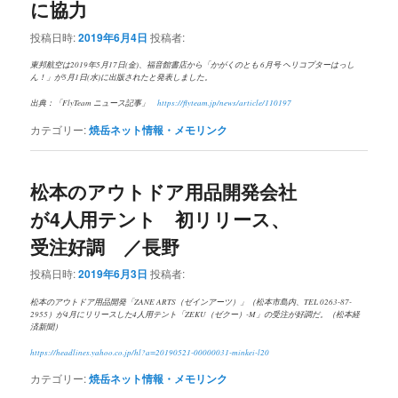
に協力
投稿日時:
2019年6月4日
投稿者:
東邦航空は2019年5月17日(金)、福音館書店から「かがくのとも 6月号 ヘリコプターはっし
ん！」が5月1日(水)に出版されたと発表しました。
出典：「FlyTeam ニュース記事」
https://flyteam.jp/news/article/110197
カテゴリー:
焼岳ネット情報・メモリンク
松本のアウトドア用品開発会社
が4人用テント 初リリース、
受注好調 ／長野
投稿日時:
2019年6月3日
投稿者:
松本のアウトドア用品開発「ZANE ARTS（ゼインアーツ）」（松本市島内、TEL 0263-87-
2955）が4月にリリースした4人用テント「ZEKU（ゼクー）-M」の受注が好調だ。（松本経
済新聞）
https://headlines.yahoo.co.jp/hl?a=20190521-00000031-minkei-l20
カテゴリー:
焼岳ネット情報・メモリンク