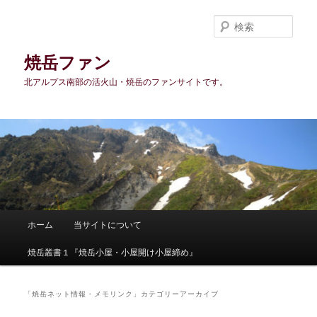
メ
サ
イ
ブ
検
ン
コ
索
コ
ン
焼岳ファン
ン
テ
北アルプス南部の活火山・焼岳のファンサイトです。
テ
ン
ン
ツ
ツ
へ
へ
移
移
動
動
メ
ホーム
当サイトについて
イ
ン
焼岳叢書１『焼岳小屋・小屋開け小屋締め』
メ
ニ
ュ
「
焼岳ネット情報・メモリンク
」カテゴリーアーカイブ
ー