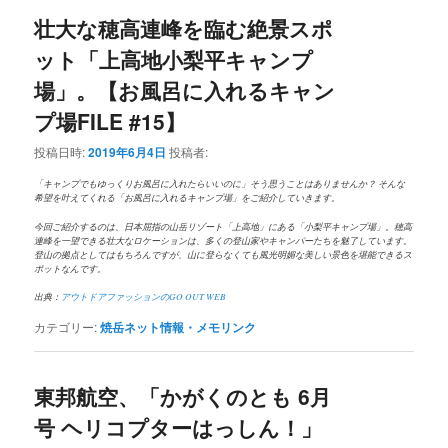
壮大な穂高連峰を臨む絶景スポ
ット「上高地小梨平キャンプ
場」。【お風呂に入れるキャン
プ場FILE #15】
投稿日時:
2019年6月4日
投稿者:
「キャンプでもゆっくりお風呂に入れたらいいのに」そう思うことはありませんか？ そんな
希望を叶えてくれる「お風呂に入れるキャンプ場」をご紹介していきます。
今回ご紹介するのは、日本屈指の山岳リゾート「上高地」にある「小梨平キャンプ場」。穂高
連峰を一望できる壮大なロケーションは、多くの登山家やキャンパーたちを魅了しています。
登山の拠点としてはもちろんですが、山に登らなくても風光明媚な美しい景色を堪能できるス
ポットなんです。
出典：
アウトドアファッションのGO OUT WEB
カテゴリー:
焼岳ネット情報・メモリンク
東邦航空、「かがくのとも 6月
号 ヘリコプターはっしん！」