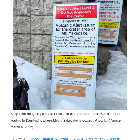
A sign indicating eruption alert level 2 at the entrance to the “Kama Tunnel”
leading to Kamikochi, where Mount Yakedake is located.(Photo by @gonten,
March 8, 2025)
カテゴリー:
blog
、
焼岳ネット情報・メモリンク
|
コメントを残す