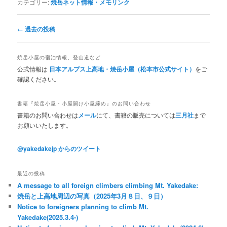
カテゴリー:
焼岳ネット情報・メモリンク
投
←
過去の投稿
稿
ナ
ビ
ゲ
焼岳小屋の宿泊情報、登山道など
ー
公式情報は
日本アルプス上高地・焼岳小屋（松本市公式サイト）
をご
シ
ョ
確認ください。
ン
書籍『焼岳小屋・小屋開け小屋締め』のお問い合わせ
書籍のお問い合わせは
メール
にて、書籍の販売については
三月社
まで
お願いいたします。
@yakedakejp からのツイート
最近の投稿
A message to all foreign climbers climbing Mt. Yakedake:
焼岳と上高地周辺の写真（2025年3月８日、９日）
Notice to foreigners planning to climb Mt.
Yakedake(2025.3.4-)