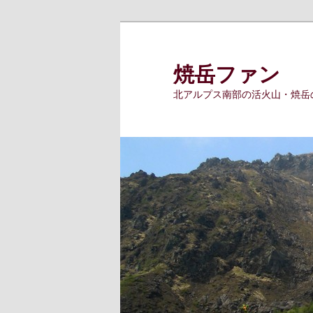
メ
イ
ン
焼岳ファン
コ
北アルプス南部の活火山・焼岳
ン
テ
ン
ツ
へ
移
動