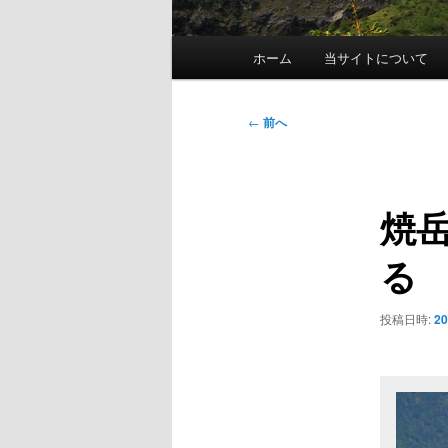
メ
ホーム
当サイトについて
イ
ン
メ
投
←
前へ
ニ
稿
ュ
ナ
ー
ビ
焼
ゲ
ー
る
シ
ョ
ン
投稿日時:
2