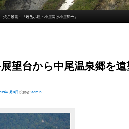
焼岳叢書１『焼岳小屋・小屋開け小屋締め』
岳展望台から中尾温泉郷を遠
012年8月3日
投稿者:
admin