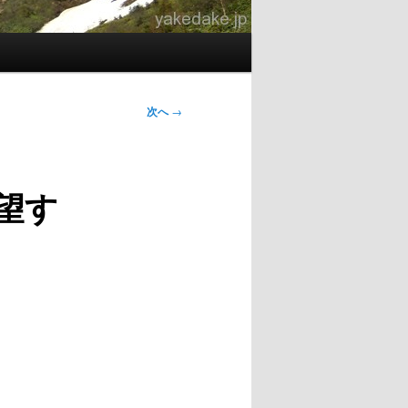
次へ
→
望す