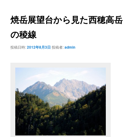
ナ
ビ
ゲ
焼岳展望台から見た西穂高岳
ー
シ
の稜線
ョ
ン
投稿日時:
2012年8月3日
投稿者:
admin