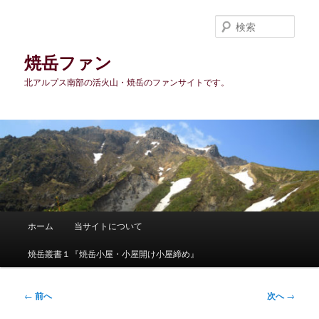
メ
イ
検
ン
索
コ
焼岳ファン
ン
北アルプス南部の活火山・焼岳のファンサイトです。
テ
ン
ツ
へ
移
動
メ
ホーム
当サイトについて
イ
ン
焼岳叢書１『焼岳小屋・小屋開け小屋締め』
メ
ニ
ュ
投
←
前へ
次へ
→
ー
稿