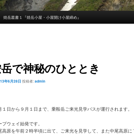
焼岳叢書１『焼岳小屋・小屋開け小屋締め』
鞍岳で神秘のひととき
013年6月28日
投稿者:
admin
月１日から９月１日まで、乗鞍岳ご来光見学バスが運行されます。
ープウェイ始発です。
尾高原を午前２時半頃に出て、ご来光を見学して、また中尾高原に