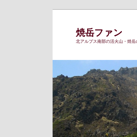
メ
イ
ン
焼岳ファン
コ
北アルプス南部の活火山・焼岳
ン
テ
ン
ツ
へ
移
動