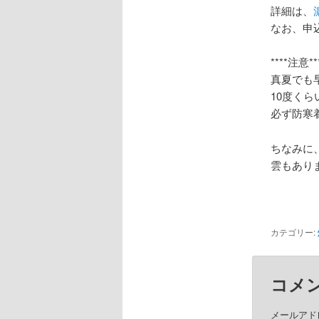
詳細は、
なお、申
****注意**
真夏でも
10度く
必ず防寒
ちなみに
雲もあり
カテゴリー:
コメ
メールアド