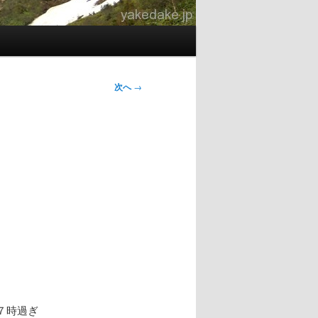
次へ
→
７時過ぎ