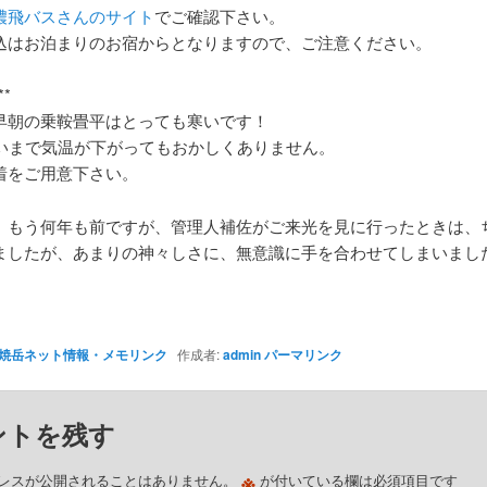
濃飛バスさんのサイト
でご確認下さい。
込はお泊まりのお宿からとなりますので、ご注意ください。
**
早朝の乗鞍畳平はとっても寒いです！
らいまで気温が下がってもおかしくありません。
着をご用意下さい。
、もう何年も前ですが、管理人補佐がご来光を見に行ったときは、
ましたが、あまりの神々しさに、無意識に手を合わせてしまいました(^
焼岳ネット情報・メモリンク
作成者:
admin
パーマリンク
ントを残す
※
レスが公開されることはありません。
が付いている欄は必須項目です