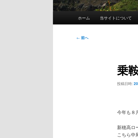
メ
ホーム
当サイトについて
イ
ン
メ
投
←
前へ
ニ
稿
ュ
ナ
ー
ビ
乗
ゲ
ー
シ
投稿日時:
2
ョ
ン
今年も８
新穂高ロ
こちら中