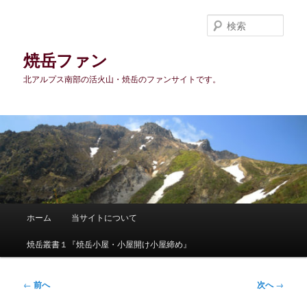
メ
イ
検
ン
索
コ
焼岳ファン
ン
北アルプス南部の活火山・焼岳のファンサイトです。
テ
ン
ツ
へ
移
動
メ
ホーム
当サイトについて
イ
ン
焼岳叢書１『焼岳小屋・小屋開け小屋締め』
メ
ニ
ュ
投
←
前へ
次へ
→
ー
稿