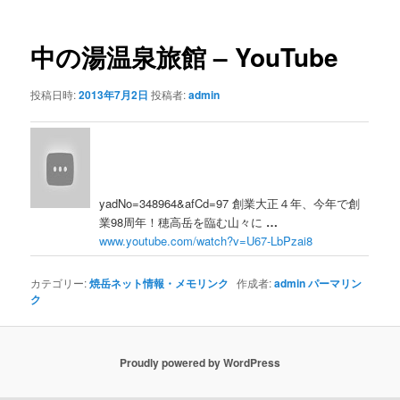
ナ
ビ
ゲ
中の湯
温泉旅館 – YouTube
ー
シ
投稿日時:
2013年7月2日
投稿者:
admin
ョ
ン
yadNo=348964&afCd=97 創業大正４年、今年で創
業98周年！穂高岳を臨む山々に
…
www.youtube.com/watch?v=U67-LbPzai8
カテゴリー:
焼岳ネット情報・メモリンク
作成者:
admin
パーマリン
ク
Proudly powered by WordPress