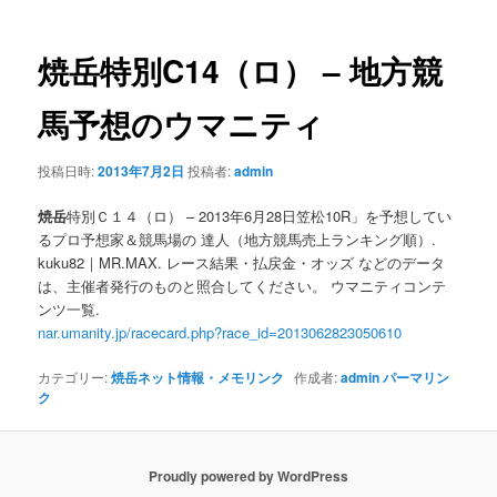
ナ
ビ
ゲ
焼岳
特別C14（ロ） – 地方競
ー
シ
馬予想のウマニティ
ョ
ン
投稿日時:
2013年7月2日
投稿者:
admin
焼岳
特別Ｃ１４（ロ） – 2013年6月28日笠松10R」を予想してい
るプロ予想家＆競馬場の 達人（地方競馬売上ランキング順）.
kuku82｜MR.MAX. レース結果・払戻金・オッズ などのデータ
は、主催者発行のものと照合してください。 ウマニティコンテ
ンツ一覧.
nar.umanity.jp/racecard.php?race_id=2013062823050610
カテゴリー:
焼岳ネット情報・メモリンク
作成者:
admin
パーマリン
ク
Proudly powered by WordPress