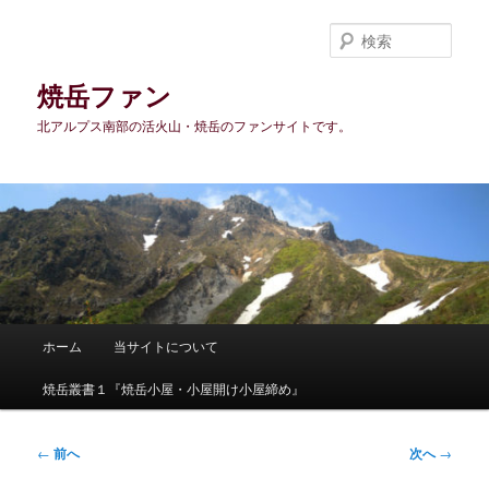
メ
イ
検
ン
索
コ
焼岳ファン
ン
北アルプス南部の活火山・焼岳のファンサイトです。
テ
ン
ツ
へ
移
動
メ
ホーム
当サイトについて
イ
ン
焼岳叢書１『焼岳小屋・小屋開け小屋締め』
メ
ニ
ュ
投
←
前へ
次へ
→
ー
稿