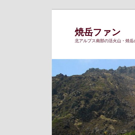
メ
イ
ン
焼岳ファン
コ
北アルプス南部の活火山・焼岳
ン
テ
ン
ツ
へ
移
動