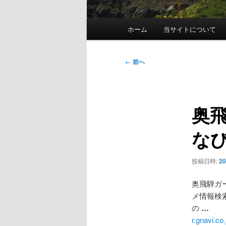
メ
ホーム
当サイトについて
イ
ン
メ
投
←
前へ
ニ
稿
ュ
ナ
ー
ビ
奥
ゲ
ー
な
シ
ョ
ン
投稿日時:
2
奥飛騨ガ
メ情報検
の
…
r.gnavi.co