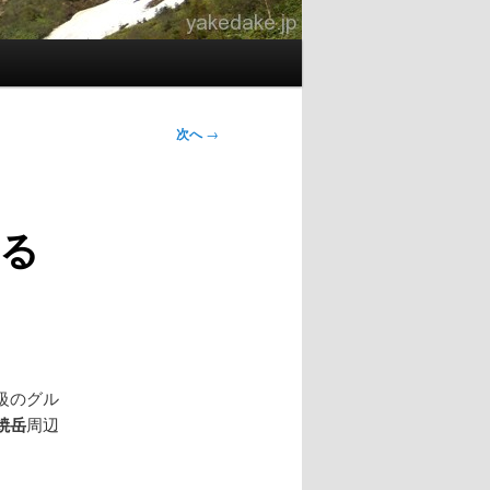
次へ
→
ぐる
級のグル
焼岳
周辺