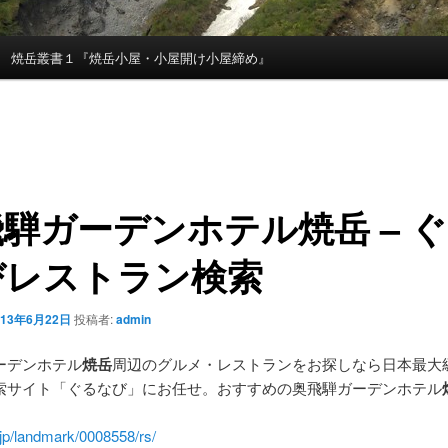
焼岳叢書１『焼岳小屋・小屋開け小屋締め』
飛騨ガーデンホテル
焼岳
– 
びレストラン検索
013年6月22日
投稿者:
admin
ーデンホテル
焼岳
周辺のグルメ・レストランをお探しなら日本最大
索サイト「ぐるなび」にお任せ。おすすめの奥飛騨ガーデンホテル
.jp/landmark/0008558/rs/