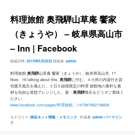
ナ
ビ
ゲ
料理旅館
奥飛騨
山草庵 饗家
ー
シ
（きょうや） – 岐阜県高山市
ョ
ン
– Inn | Facebook
投稿日時:
2013年5月20日
投稿者:
admin
料理旅館
奥飛騨
山草庵 饗家（きょうや）, 岐阜県高山市. 17
likes · 16 talking about this.
奥飛騨
に佇む、４カ所の内湯付き貸
切露天風呂を備えた、１日５組様限定の料理 旅館地の素朴な素
材を自由な発想アレンジした、新・
奥飛騨
懐石をどうぞご賞味く
ださい .
www.facebook.com/pages/料理旅館…/147067662138826
カテゴリー:
焼岳ネット情報・メモリンク
作成者:
admin
パーマリン
ク