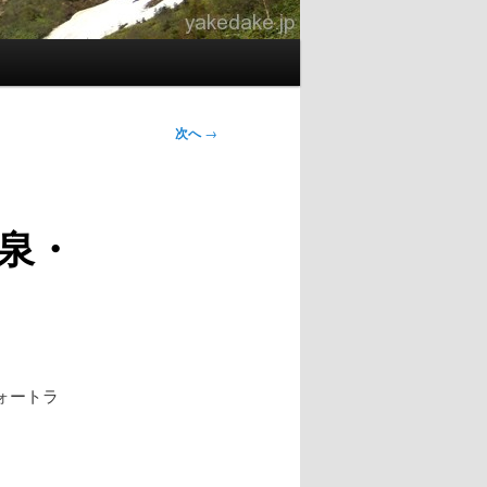
次へ
→
温泉・
ォートラ