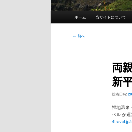
メ
ホーム
当サイトについて
イ
ン
メ
投
←
前へ
ニ
稿
ュ
ナ
ー
ビ
両
ゲ
ー
新平
シ
ョ
ン
投稿日時:
2
福地温泉
ベル が
4travel.jp