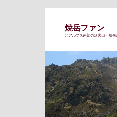
メ
イ
ン
焼岳ファン
コ
北アルプス南部の活火山・焼岳
ン
テ
ン
ツ
へ
移
動