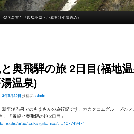
焼岳叢書１『焼岳小屋・小屋開け小屋締め』
親と
奥飛騨
の旅 2日目(福地
湯温泉)
013年5月20日
投稿者:
admin
・新平湯温泉でのもまさんの旅行記です。カカクコムグループのフ
運営。「両親と
奥飛騨
の旅 2日目」
/domestic/area/toukai/gifu/hida/…/10774947/