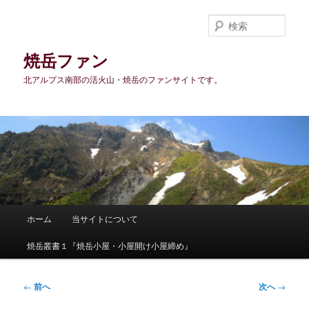
メ
イ
検
ン
索
コ
焼岳ファン
ン
北アルプス南部の活火山・焼岳のファンサイトです。
テ
ン
ツ
へ
移
動
メ
ホーム
当サイトについて
イ
ン
焼岳叢書１『焼岳小屋・小屋開け小屋締め』
メ
ニ
ュ
投
←
前へ
次へ
→
ー
稿