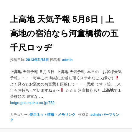
ナ
ビ
ゲ
上高地
天気予報 5月6日 |
上
ー
シ
高地
の宿泊なら河童橋横の五
ョ
ン
千尺ロッヂ
投稿日時:
2013年5月8日
投稿者:
admin
上高地
天気予報 ５月６日.
上高地
天気予報. 本日の「お客様天気
予報」・・・毎年この 時期にお越し頂くステキなご夫婦です
よく見るとお褒めのお言葉も頂戴して・・・恐縮 です（笑）. 来
年もお持ちしていますねぇ〜
☆☆☆ 河童橋たもと
上高地
で１
番種類の 豊富な
…
lodge.gosenjaku.co.jp/752
カテゴリー:
焼岳ネット情報・メモリンク
作成者:
admin
パーマリン
ク