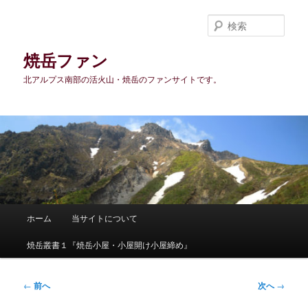
メ
イ
検
ン
索
コ
焼岳ファン
ン
北アルプス南部の活火山・焼岳のファンサイトです。
テ
ン
ツ
へ
移
動
メ
ホーム
当サイトについて
イ
ン
焼岳叢書１『焼岳小屋・小屋開け小屋締め』
メ
ニ
ュ
投
←
前へ
次へ
→
ー
稿