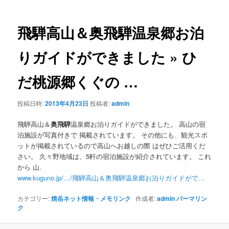
ナ
ビ
ゲ
飛騨高山＆
奥飛騨
温泉郷お泊
ー
シ
りガイドができました » ひ
ョ
ン
だ桃源郷くぐの
…
投稿日時:
2013年4月23日
投稿者:
admin
飛騨高山＆
奥飛騨
温泉郷お泊りガイドができました。 高山の宿
泊施設が写真付きで 掲載されています。 その他にも、観光スポ
ットが掲載されているので高山へお越しの際 はぜひご活用くだ
さい。 久々野地域は、5軒の宿泊施設が紹介されています。 これ
から 山.
www.kuguno.jp/…/飛騨高山＆奥飛騨温泉郷お泊りガイドがで…
カテゴリー:
焼岳ネット情報・メモリンク
作成者:
admin
パーマリン
ク