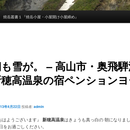
焼岳叢書１『焼岳小屋・小屋開け小屋締め』
も雪が。 – 高山市・奥飛
新穂高温泉
の宿ペンションヨ
013年4月22日
投稿者:
admin
おはようございます』
新穂高温泉
はきょうも真っ白の 朝になりまし
一日をお過ごしください。