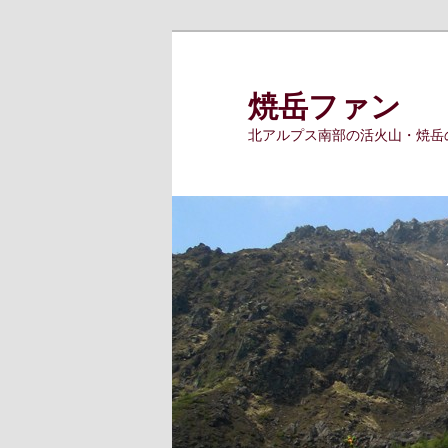
メ
イ
ン
焼岳ファン
コ
北アルプス南部の活火山・焼岳
ン
テ
ン
ツ
へ
移
動