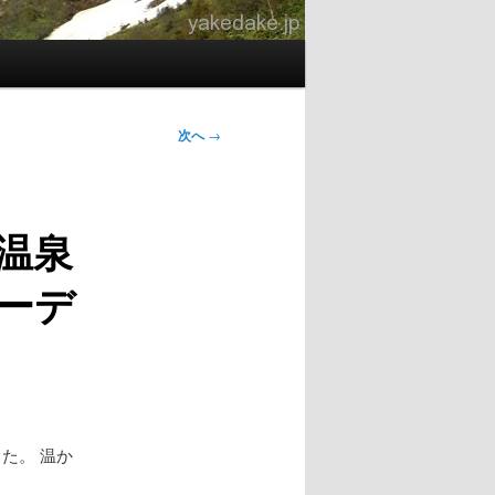
次へ
→
騨温泉
ーデ
た。 温か