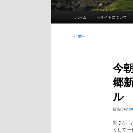
メ
ホーム
当サイトについて
イ
ン
メ
投
←
前へ
ニ
稿
ュ
ナ
ー
ビ
今朝
ゲ
ー
郷
シ
ョ
ル
ン
投稿日時:
2
皆さん『
くして 