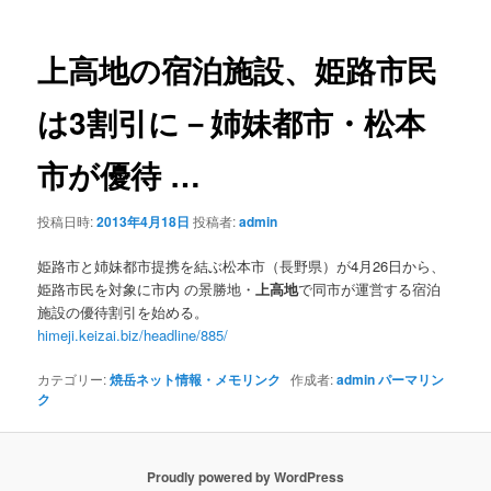
ナ
ビ
ゲ
上高地
の宿泊施設、姫路市民
ー
シ
は3割引に－姉妹都市・松本
ョ
ン
市が優待
…
投稿日時:
2013年4月18日
投稿者:
admin
姫路市と姉妹都市提携を結ぶ松本市（長野県）が4月26日から、
姫路市民を対象に市内 の景勝地・
上高地
で同市が運営する宿泊
施設の優待割引を始める。
himeji.keizai.biz/headline/885/
カテゴリー:
焼岳ネット情報・メモリンク
作成者:
admin
パーマリン
ク
Proudly powered by WordPress