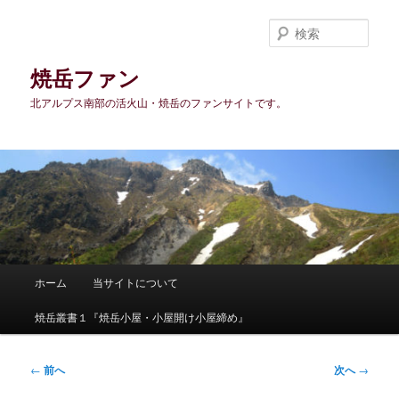
メ
イ
検
ン
索
コ
焼岳ファン
ン
北アルプス南部の活火山・焼岳のファンサイトです。
テ
ン
ツ
へ
移
動
メ
ホーム
当サイトについて
イ
ン
焼岳叢書１『焼岳小屋・小屋開け小屋締め』
メ
ニ
ュ
投
←
前へ
次へ
→
ー
稿