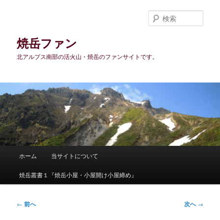
メ
イ
検
ン
索
コ
焼岳ファン
ン
北アルプス南部の活火山・焼岳のファンサイトです。
テ
ン
ツ
へ
移
動
メ
ホーム
当サイトについて
イ
ン
焼岳叢書１『焼岳小屋・小屋開け小屋締め』
メ
ニ
ュ
投
←
前へ
次へ
→
ー
稿