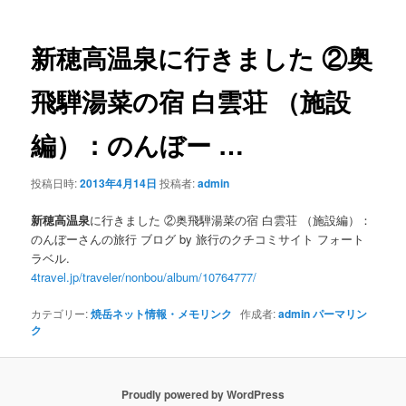
ナ
ビ
ゲ
新穂高温泉
に行きました ②奥
ー
シ
飛騨湯菜の宿 白雲荘 （施設
ョ
ン
編）：のんぼー
…
投稿日時:
2013年4月14日
投稿者:
admin
新穂高温泉
に行きました ②奥飛騨湯菜の宿 白雲荘 （施設編）：
のんぼーさんの旅行 ブログ by 旅行のクチコミサイト フォート
ラベル.
4travel.jp/traveler/nonbou/album/10764777/
カテゴリー:
焼岳ネット情報・メモリンク
作成者:
admin
パーマリン
ク
Proudly powered by WordPress