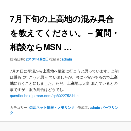
ナ
ビ
ゲ
7月下旬の
上高地
の混み具合
ー
シ
を教えてください。 – 質問・
ョ
ン
相談ならMSN
…
投稿日時:
2013年4月2日
投稿者:
admin
7月31日に平湯から
上高地
へ散策に行こうと思っています。当初
は乗鞍に行こうと思っ ていましたが、腰に不安があるので
上高
地
に行くことにしました。ただ、
上高地
は大変 混んでいるとの
事ですが、混み具合はどうでし.
questionbox.jp.msn.com/qa8022752.html
カテゴリー:
焼岳ネット情報・メモリンク
作成者:
admin
パーマリン
ク