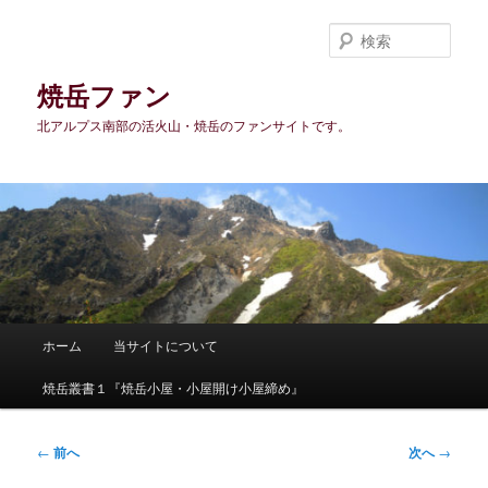
メ
イ
検
ン
索
コ
焼岳ファン
ン
北アルプス南部の活火山・焼岳のファンサイトです。
テ
ン
ツ
へ
移
動
メ
ホーム
当サイトについて
イ
ン
焼岳叢書１『焼岳小屋・小屋開け小屋締め』
メ
ニ
ュ
投
←
前へ
次へ
→
ー
稿