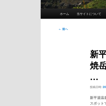
メ
ホーム
当サイトについて
イ
ン
メ
投
←
前へ
ニ
稿
ュ
ナ
ー
ビ
新
ゲ
ー
焼
シ
ョ
…
ン
投稿日時:
2
新平湯温
スポットです