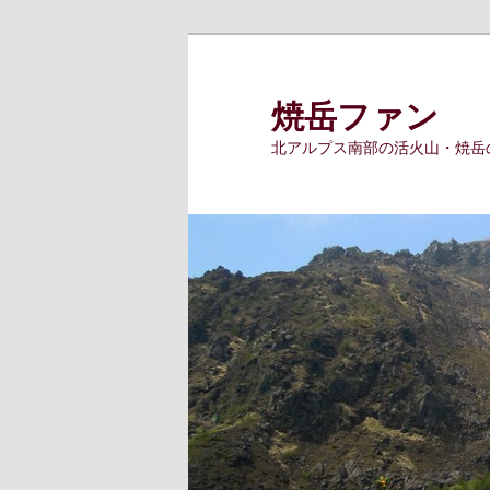
メ
イ
ン
焼岳ファン
コ
北アルプス南部の活火山・焼岳
ン
テ
ン
ツ
へ
移
動