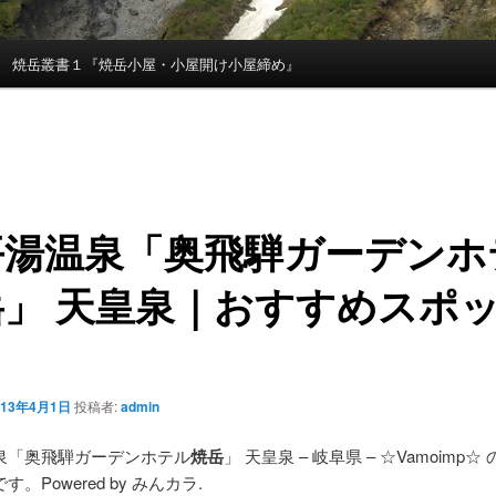
焼岳叢書１『焼岳小屋・小屋開け小屋締め』
平湯温泉「奥飛騨ガーデンホ
岳
」 天皇泉｜おすすめスポ
013年4月1日
投稿者:
admin
泉「奥飛騨ガーデンホテル
焼岳
」 天皇泉 – 岐阜県 – ☆Vamoimp
。Powered by みんカラ.