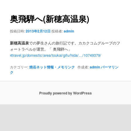
ナ
ビ
ゲ
奥飛騨へ(
新穂高温泉
)
ー
シ
投稿日時:
2013年2月12日
投稿者:
admin
ョ
ン
新穂高温泉
での夢生さんの旅行記です。カカクコムグループのフ
ォートラベルが運営。「 奥飛騨へ」
4travel.jp/domestic/area/toukai/gifu/hida/…/10749379/
カテゴリー:
焼岳ネット情報・メモリンク
作成者:
admin
パーマリン
ク
Proudly powered by WordPress