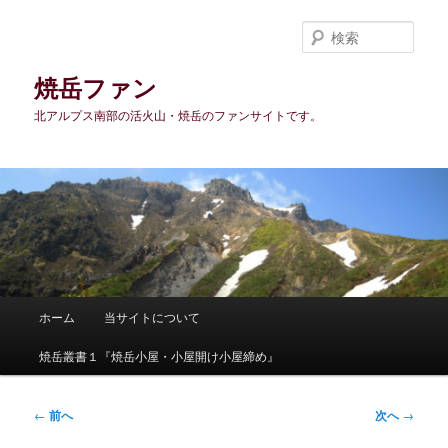
メ
イ
検
ン
索
コ
焼岳ファン
ン
北アルプス南部の活火山・焼岳のファンサイトです。
テ
ン
ツ
へ
移
動
メ
ホーム
当サイトについて
イ
ン
焼岳叢書１『焼岳小屋・小屋開け小屋締め』
メ
ニ
ュ
投
←
前へ
次へ
→
ー
稿