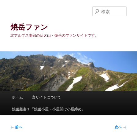
メ
イ
検
ン
索
コ
焼岳ファン
ン
北アルプス南部の活火山・焼岳のファンサイトです。
テ
ン
ツ
へ
移
動
メ
ホーム
当サイトについて
イ
ン
焼岳叢書１『焼岳小屋・小屋開け小屋締め』
メ
ニ
ュ
投
←
前へ
次へ
→
ー
稿