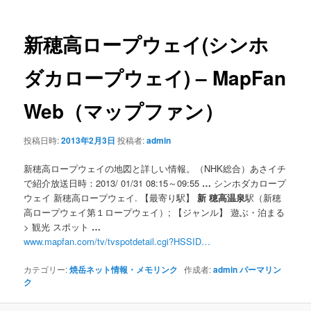
ナ
ビ
ゲ
新穂高
ロープウェイ(シンホ
ー
シ
ダカロープウェイ) – MapFan
ョ
ン
Web（マップファン）
投稿日時:
2013年2月3日
投稿者:
admin
新穂高ロープウェイの地図と詳しい情報。（NHK総合）あさイチ
で紹介放送日時：2013/ 01/31 08:15～09:55
…
シンホダカロープ
ウェイ 新穂高ロープウェイ. 【最寄り駅】
新
穂高温泉
駅（新穂
高ロープウェイ第１ロープウェイ）; 【ジャンル】 遊ぶ・泊まる
> 観光 スポット
…
www.mapfan.com/tv/tvspotdetail.cgi?HSSID…
カテゴリー:
焼岳ネット情報・メモリンク
作成者:
admin
パーマリン
ク