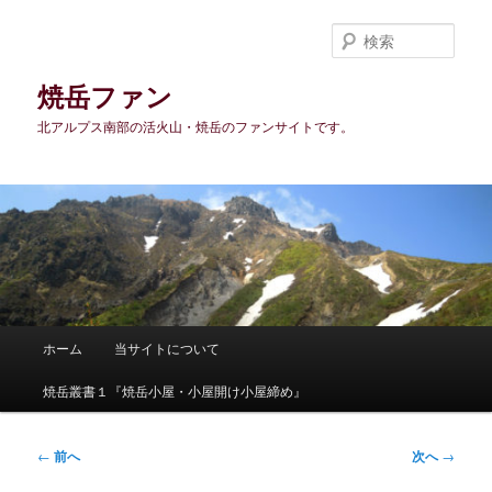
メ
イ
検
ン
索
コ
焼岳ファン
ン
北アルプス南部の活火山・焼岳のファンサイトです。
テ
ン
ツ
へ
移
動
メ
ホーム
当サイトについて
イ
ン
焼岳叢書１『焼岳小屋・小屋開け小屋締め』
メ
ニ
ュ
投
←
前へ
次へ
→
ー
稿