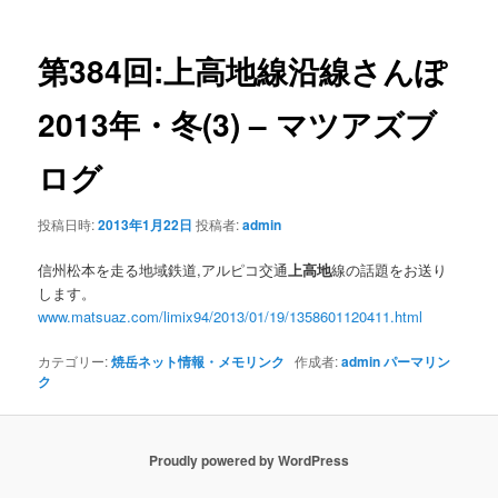
ナ
ビ
ゲ
第384回:
上高地
線沿線さんぽ
ー
シ
2013年・冬(3) – マツアズブ
ョ
ン
ログ
投稿日時:
2013年1月22日
投稿者:
admin
信州松本を走る地域鉄道,アルピコ交通
上高地
線の話題をお送り
します。
www.matsuaz.com/limix94/2013/01/19/1358601120411.html
カテゴリー:
焼岳ネット情報・メモリンク
作成者:
admin
パーマリン
ク
Proudly powered by WordPress