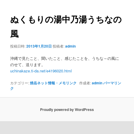
ナ
ビ
ゲ
ぬくもり
の湯
中乃湯うちなの
ー
シ
風
ョ
ン
投稿日時:
2013年1月20日
投稿者:
admin
沖縄で見たこと、聞いたこと、感じたことを、うちな～の風に
のせて、送ります。
uchinakaze.ti-da.net/e4196020.html
カテゴリー:
焼岳ネット情報・メモリンク
作成者:
admin
パーマリン
ク
Proudly powered by WordPress