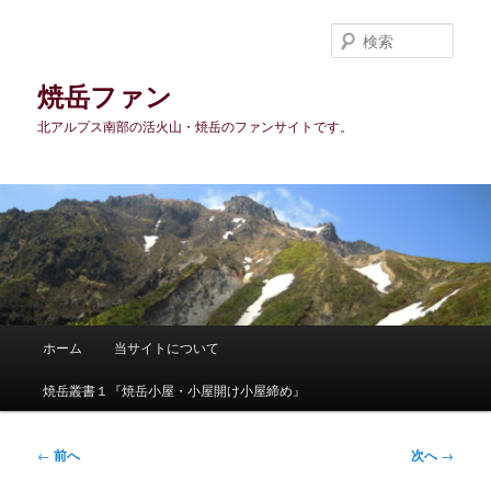
メ
イ
検
ン
索
コ
焼岳ファン
ン
北アルプス南部の活火山・焼岳のファンサイトです。
テ
ン
ツ
へ
移
動
メ
ホーム
当サイトについて
イ
ン
焼岳叢書１『焼岳小屋・小屋開け小屋締め』
メ
ニ
ュ
投
←
前へ
次へ
→
ー
稿