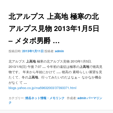
ナ
ビ
ゲ
北アルプス
上高地
極寒の北
ー
シ
アルプス見物 2013年1月5日
ョ
ン
– メタボ男爵
…
投稿日時:
2013年1月11日
投稿者:
admin
北アルプス
上高地
極寒の北アルプス見物 2013年1月5日.
2013/1/6(日) 午後 7:07
…
今年初の遠征は極寒の
上高地
で穂高見
物です。 年末から年始にかけて
….
穂高の 素晴らしい展望を見
たくて、冬の
上高地
、行ってみたいのだよなぁ～ なかなか機会
がなく て
…
blogs.yahoo.co.jp/ma59632003/37393371.html
カテゴリー:
焼岳ネット情報・メモリンク
作成者:
admin
パーマリン
ク