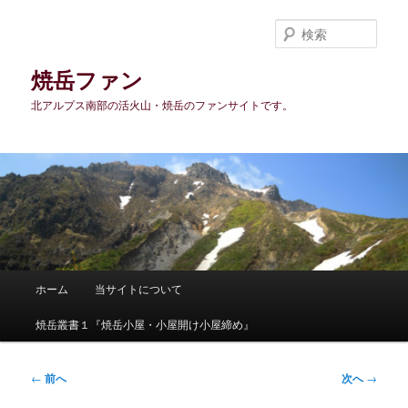
メ
イ
検
ン
索
コ
焼岳ファン
ン
北アルプス南部の活火山・焼岳のファンサイトです。
テ
ン
ツ
へ
移
動
メ
ホーム
当サイトについて
イ
ン
焼岳叢書１『焼岳小屋・小屋開け小屋締め』
メ
ニ
ュ
投
←
前へ
次へ
→
ー
稿