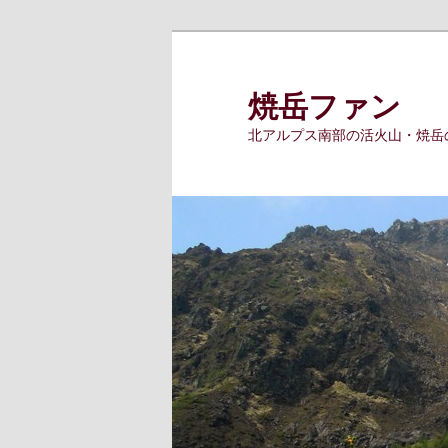
メ
イ
ン
焼岳ファン
コ
北アルプス南部の活火山・焼岳
ン
テ
ン
ツ
へ
移
動