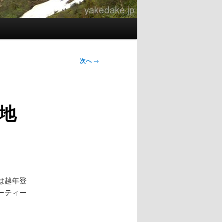
次へ
→
地
は越年登
ーティー