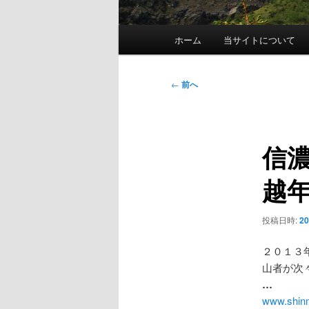
メ
ホーム
当サイトについて
イ
ン
メ
投
←
前へ
ニ
稿
ュ
ナ
ー
ビ
信濃
ゲ
ー
越
シ
ョ
ン
投稿日時:
2
２０１３
山者が次
…
www.shin