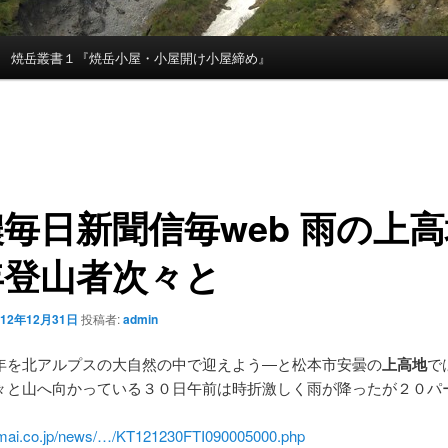
焼岳叢書１『焼岳小屋・小屋開け小屋締め』
毎日新聞信毎web 雨の
上高
年登山者次々と
012年12月31日
投稿者:
admin
年を北アルプスの大自然の中で迎えよう―と松本市安曇の
上高地
で
々と山へ向かっている３０日午前は時折激しく雨が降ったが２０パ
mai.co.jp/news/…/KT121230FTI090005000.php