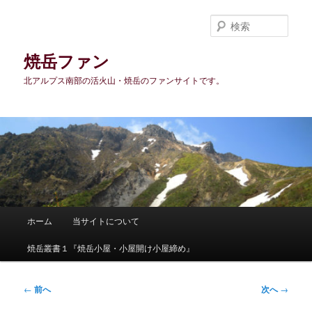
メ
イ
検
ン
索
コ
焼岳ファン
ン
北アルプス南部の活火山・焼岳のファンサイトです。
テ
ン
ツ
へ
移
動
メ
ホーム
当サイトについて
イ
ン
焼岳叢書１『焼岳小屋・小屋開け小屋締め』
メ
ニ
ュ
投
←
前へ
次へ
→
ー
稿