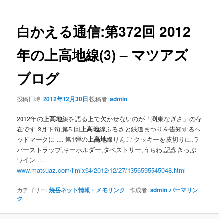
ナ
ビ
ゲ
白かえる通信:第372回 2012
ー
シ
年の
上高地
線(3) – マツアズ
ョ
ン
ブログ
投稿日時:
2012年12月30日
投稿者:
admin
2012年の
上高地
線を語る上で欠かせないのが「渕東なぎさ」の存
在です.3月下旬,第5 回
上高地
線ふるさと鉄道まつりを告知するヘ
ッドマークに
…
第1弾の
上高地
線りんご クッキーを皮切りに,ラ
バーストラップ,キーホルダー,タペストリー,うちわ,記念きっぷ,
ワイン …
www.matsuaz.com/limix94/2012/12/27/1356595545048.html
カテゴリー:
焼岳ネット情報・メモリンク
作成者:
admin
パーマリン
ク