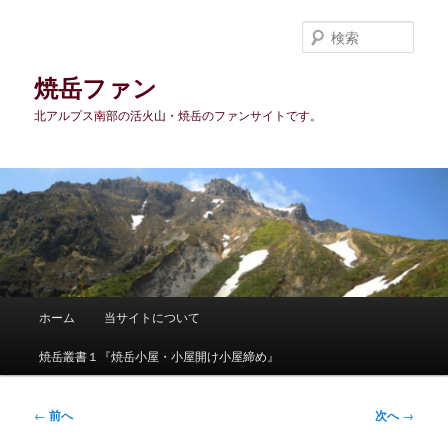
メ
イ
検
ン
索
コ
焼岳ファン
ン
北アルプス南部の活火山・焼岳のファンサイトです。
テ
ン
ツ
へ
移
動
メ
ホーム
当サイトについて
イ
ン
焼岳叢書１『焼岳小屋・小屋開け小屋締め』
メ
ニ
ュ
投
←
前へ
次へ
→
ー
稿