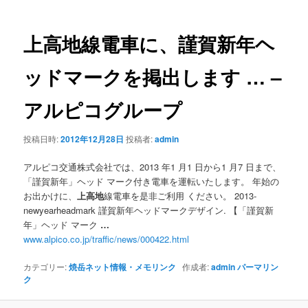
ナ
ビ
ゲ
上高地
線電車に、謹賀新年ヘ
ー
シ
ッドマークを掲出します
…
–
ョ
ン
アルピコグループ
投稿日時:
2012年12月28日
投稿者:
admin
アルピコ交通株式会社では、2013 年1 月1 日から1 月7 日まで、
「謹賀新年」ヘッド マーク付き電車を運転いたします。 年始の
お出かけに、
上高地
線電車を是非ご利用 ください。 2013-
newyearheadmark 謹賀新年ヘッドマークデザイン. 【「謹賀新
年」ヘッド マーク
…
www.alpico.co.jp/traffic/news/000422.html
カテゴリー:
焼岳ネット情報・メモリンク
作成者:
admin
パーマリン
ク