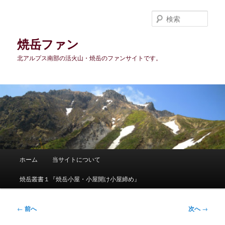
メ
イ
検
ン
索
コ
焼岳ファン
ン
北アルプス南部の活火山・焼岳のファンサイトです。
テ
ン
ツ
へ
移
動
メ
ホーム
当サイトについて
イ
ン
焼岳叢書１『焼岳小屋・小屋開け小屋締め』
メ
ニ
ュ
投
←
前へ
次へ
→
ー
稿