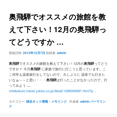
ナ
ビ
ゲ
奥飛騨
でオススメの旅館を教
ー
シ
えて下さい！12月の
奥飛騨
っ
ョ
ン
てどうですか
…
投稿日時:
2012年12月7日
投稿者:
admin
奥飛騨
でオススメの旅館を教えて下さい！12月の
奥飛騨
ってどう
ですか？ 今月
奥飛騨
に家族で旅行に行こうと思っています。こ
こ何年も温泉旅行をしてないので、久しぶりに 温泉でも行きた
いなぁ～～と思い・・・
奥飛騨
は行ったことがなかったので、行
ってみよう
…
chiebukuro.travel.yahoo.co.jp/detail/1298300997.html?p…
カテゴリー:
焼岳ネット情報・メモリンク
作成者:
admin
パーマリン
ク