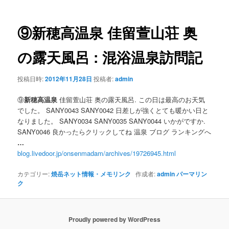
ナ
ビ
ゲ
⑨
新穂高温泉
佳留萱山荘 奥
ー
シ
の露天風呂 : 混浴温泉訪問記
ョ
ン
投稿日時:
2012年11月28日
投稿者:
admin
⑨
新穂高温泉
佳留萱山荘 奥の露天風呂. この日は最高のお天気
でした。 SANY0043 SANY0042 日差しが強くとても暖かい日と
なりました。 SANY0034 SANY0035 SANY0044 いかがですか.
SANY0046 良かったらクリックしてね 温泉 ブログ ランキングへ
…
blog.livedoor.jp/onsenmadam/archives/19726945.html
カテゴリー:
焼岳ネット情報・メモリンク
作成者:
admin
パーマリン
ク
Proudly powered by WordPress