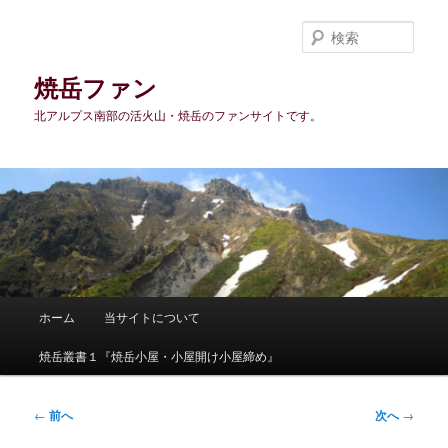
メ
イ
検
ン
索
コ
焼岳ファン
ン
北アルプス南部の活火山・焼岳のファンサイトです。
テ
ン
ツ
へ
移
動
メ
ホーム
当サイトについて
イ
ン
焼岳叢書１『焼岳小屋・小屋開け小屋締め』
メ
ニ
ュ
投
←
前へ
次へ
→
ー
稿