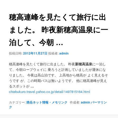
ナ
ビ
ゲ
穂高連峰を見たくて旅行に出
ー
シ
ました。 昨夜
新穂高温泉
に一
ョ
ン
泊して、今朝
…
投稿日時:
2012年11月27日
投稿者:
admin
穂高連峰を見たくて旅行に出ました。 昨夜
新穂高温泉
に一泊し
て、今朝ロープウェイに 乗ろうと計画していましたが運休にな
りました。 今夜は高山泊です。 上高地から穂高が よく見えるそ
うです が、この時期バスは無いようです。 他に穂高連峰が見え
るスポットが
…
chiebukuro.travel.yahoo.co.jp/detail/1497815164.html
カテゴリー:
焼岳ネット情報・メモリンク
作成者:
admin
パーマリン
ク