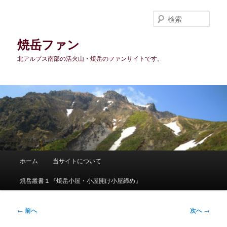
メ
イ
検
ン
索
コ
焼岳ファン
ン
北アルプス南部の活火山・焼岳のファンサイトです。
テ
ン
ツ
へ
移
動
メ
ホーム
当サイトについて
イ
ン
焼岳叢書１『焼岳小屋・小屋開け小屋締め』
メ
ニ
ュ
投
←
前へ
次へ
→
ー
稿