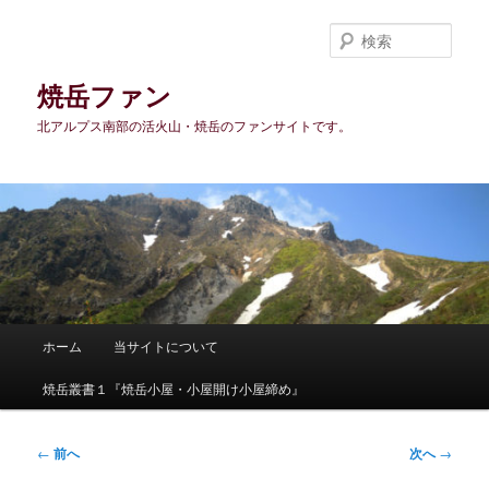
メ
イ
検
ン
索
コ
焼岳ファン
ン
北アルプス南部の活火山・焼岳のファンサイトです。
テ
ン
ツ
へ
移
動
メ
ホーム
当サイトについて
イ
ン
焼岳叢書１『焼岳小屋・小屋開け小屋締め』
メ
ニ
ュ
投
←
前へ
次へ
→
ー
稿