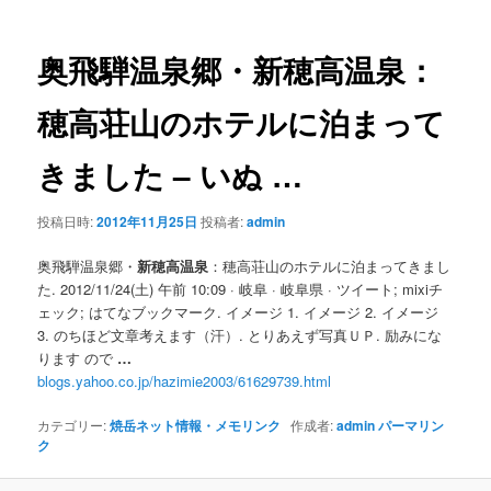
ナ
ビ
ゲ
奥飛騨温泉郷・
新穂高温泉
：
ー
シ
穂高荘山のホテルに泊まって
ョ
ン
きました – いぬ
…
投稿日時:
2012年11月25日
投稿者:
admin
奥飛騨温泉郷・
新穂高温泉
：穂高荘山のホテルに泊まってきまし
た. 2012/11/24(土) 午前 10:09 · 岐阜 · 岐阜県 · ツイート; mixiチ
ェック; はてなブックマーク. イメージ 1. イメージ 2. イメージ
3. のちほど文章考えます（汗）. とりあえず写真ＵＰ. 励みにな
ります ので
…
blogs.yahoo.co.jp/hazimie2003/61629739.html
カテゴリー:
焼岳ネット情報・メモリンク
作成者:
admin
パーマリン
ク