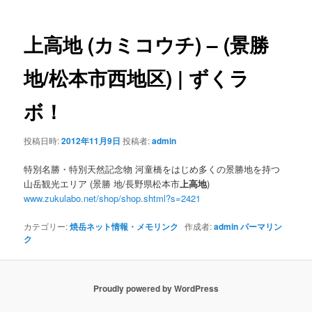
ナ
ビ
ゲ
上高地
(カミコウチ) – (景勝
ー
シ
地/松本市西地区) | ずくラ
ョ
ン
ボ！
投稿日時:
2012年11月9日
投稿者:
admin
特別名勝・特別天然記念物 河童橋をはじめ多くの景勝地を持つ
山岳観光エリア (景勝 地/長野県松本市
上高地
)
www.zukulabo.net/shop/shop.shtml?s=2421
カテゴリー:
焼岳ネット情報・メモリンク
作成者:
admin
パーマリン
ク
Proudly powered by WordPress