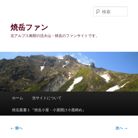
メ
イ
検
ン
索
コ
焼岳ファン
ン
北アルプス南部の活火山・焼岳のファンサイトです。
テ
ン
ツ
へ
移
動
メ
ホーム
当サイトについて
イ
ン
焼岳叢書１『焼岳小屋・小屋開け小屋締め』
メ
ニ
ュ
投
←
前へ
次へ
→
ー
稿