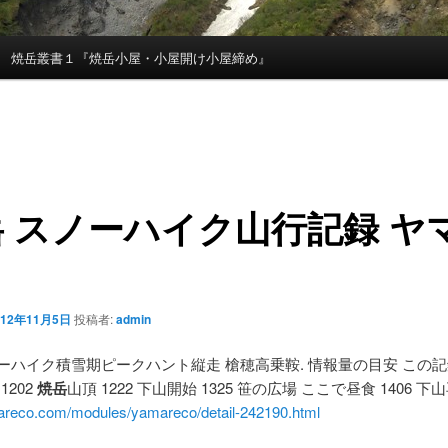
焼岳叢書１『焼岳小屋・小屋開け小屋締め』
岳
スノーハイク山行記録 ヤ
012年11月5日
投稿者:
admin
ーハイク積雪期ピークハント縦走 槍穂高乗鞍. 情報量の目安 この
1202
焼岳
山頂 1222 下山開始 1325 笹の広場 ここで昼食 1406 下
eco.com/modules/yamareco/detail-242190.html