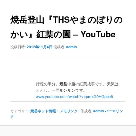
ナ
ビ
ゲ
焼岳
登山『THSやまのぼりの
ー
シ
かい』紅葉の園 – YouTube
ョ
ン
投稿日時:
2012年11月4日
投稿者:
admin
行程の半分。
焼岳
中腹の紅葉抜群です。天気は
ええし。一同ルンルンです。
www.youtube.com/watch?v=pmxG9HGpbc8
カテゴリー:
焼岳ネット情報・メモリンク
作成者:
admin
パーマリン
ク