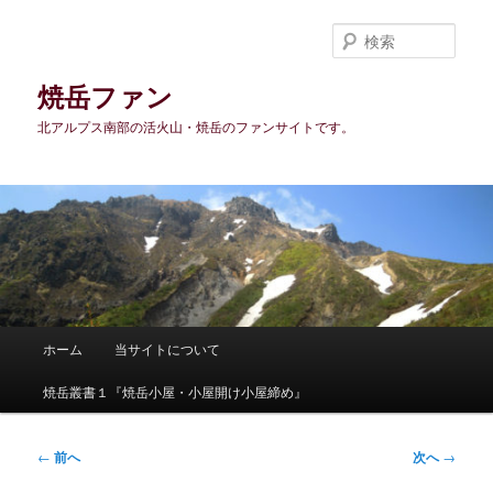
メ
イ
検
ン
索
コ
焼岳ファン
ン
北アルプス南部の活火山・焼岳のファンサイトです。
テ
ン
ツ
へ
移
動
メ
ホーム
当サイトについて
イ
ン
焼岳叢書１『焼岳小屋・小屋開け小屋締め』
メ
ニ
ュ
投
←
前へ
次へ
→
ー
稿