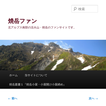
メ
イ
検
ン
索
コ
焼岳ファン
ン
北アルプス南部の活火山・焼岳のファンサイトです。
テ
ン
ツ
へ
移
動
メ
ホーム
当サイトについて
イ
ン
焼岳叢書１『焼岳小屋・小屋開け小屋締め』
メ
ニ
ュ
投
←
前へ
次へ
→
ー
稿