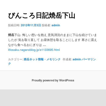
ナ
ビ
ゲ
ぴんころ日記
焼岳
下山
ー
シ
投稿日時:
2012年11月3日
投稿者:
admin
ョ
ン
焼岳
下山. 悔しい想いを抱え 意気消沈のままに下山を続けていま
したが 気を取り直して お昼休憩を取ることにします 寒さに震え
ながら食べるおにぎりは
…
ittosaku.naganoblog.jp/e1133695.html
カテゴリー:
焼岳ネット情報・メモリンク
作成者:
admin
パーマリン
ク
Proudly powered by WordPress