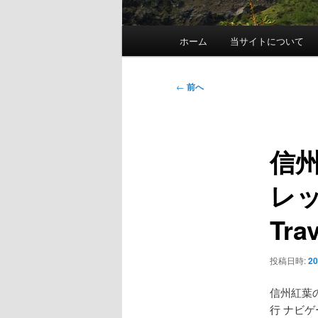
メ
ホーム
当サイトについて
イ
ン
メ
投
←
前へ
ニ
稿
ュ
ナ
ー
ビ
信
ゲ
ー
レッ
シ
ョ
Tra
ン
投稿日時:
2
信州紅葉
行 ナビゲ