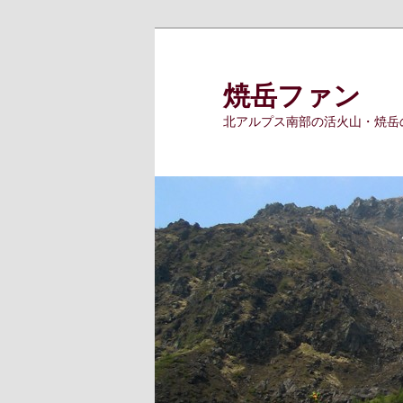
メ
イ
ン
焼岳ファン
コ
北アルプス南部の活火山・焼岳
ン
テ
ン
ツ
へ
移
動