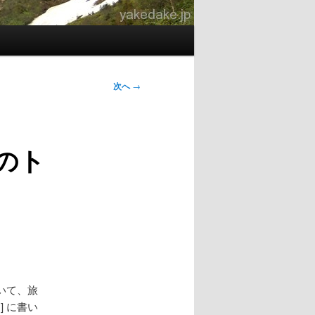
次へ
→
のト
いて、旅
] に書い