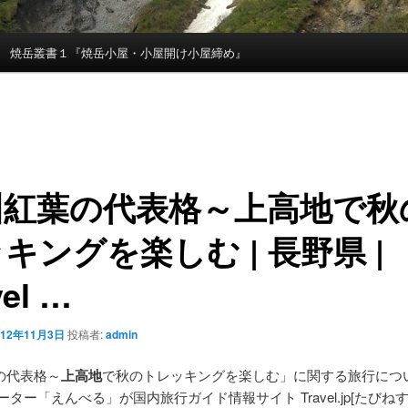
焼岳叢書１『焼岳小屋・小屋開け小屋締め』
州紅葉の代表格～
上高地
で秋
キングを楽しむ | 長野県 |
vel
…
012年11月3日
投稿者:
admin
の代表格～
上高地
で秋のトレッキングを楽しむ」に関する旅行につ
ーター「えんべる」が国内旅行ガイド情報サイト Travel.jp[たびねす