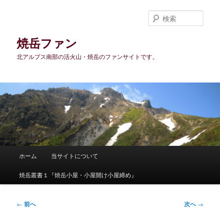
メ
イ
検
ン
索
コ
焼岳ファン
ン
北アルプス南部の活火山・焼岳のファンサイトです。
テ
ン
ツ
へ
移
動
メ
ホーム
当サイトについて
イ
ン
焼岳叢書１『焼岳小屋・小屋開け小屋締め』
メ
ニ
ュ
投
←
前へ
次へ
→
ー
稿