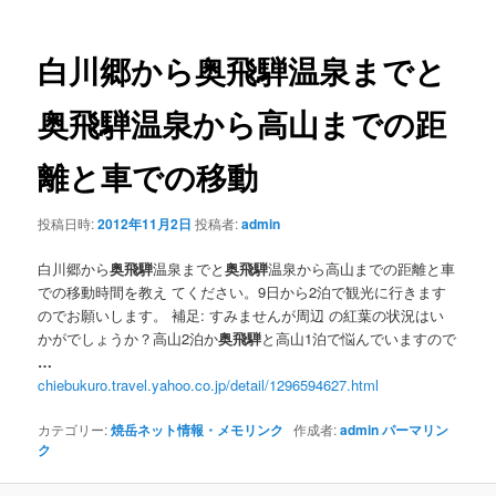
ナ
ビ
ゲ
白川郷から
奥飛騨
温泉までと
ー
シ
奥飛騨
温泉から高山までの距
ョ
ン
離と車での移動
投稿日時:
2012年11月2日
投稿者:
admin
白川郷から
奥飛騨
温泉までと
奥飛騨
温泉から高山までの距離と車
での移動時間を教え てください。9日から2泊で観光に行きます
のでお願いします。 補足: すみませんが周辺 の紅葉の状況はい
かがでしょうか？高山2泊か
奥飛騨
と高山1泊で悩んでいますので
…
chiebukuro.travel.yahoo.co.jp/detail/1296594627.html
カテゴリー:
焼岳ネット情報・メモリンク
作成者:
admin
パーマリン
ク