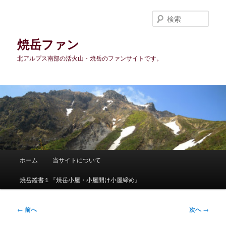
メ
イ
検
ン
索
コ
焼岳ファン
ン
北アルプス南部の活火山・焼岳のファンサイトです。
テ
ン
ツ
へ
移
動
メ
ホーム
当サイトについて
イ
ン
焼岳叢書１『焼岳小屋・小屋開け小屋締め』
メ
ニ
ュ
投
←
前へ
次へ
→
ー
稿