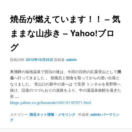
ナ
ビ
ゲ
焼岳
が燃えています！！ – 気
ー
シ
ままな山歩き – Yahoo!ブロ
ョ
ン
グ
投稿日時:
2012年10月25日
投稿者:
admin
奥飛騨の福地温泉で宿泊の後は、今回の目的の紅葉登山として
焼
岳
へ行ってきました 。 朝風呂と朝食を取ってからの遅い出発と
なりました。 登山口の新中の湯へは で安房 トンネルを長野県へ
抜け、旧道のつづらおりの道路を上り、中の湯温泉旅館を過ぎた
所
…
blogs.yahoo.co.jp/bunanoki1031/31167071.html
カテゴリー:
焼岳ネット情報・メモリンク
作成者:
admin
パーマリン
ク