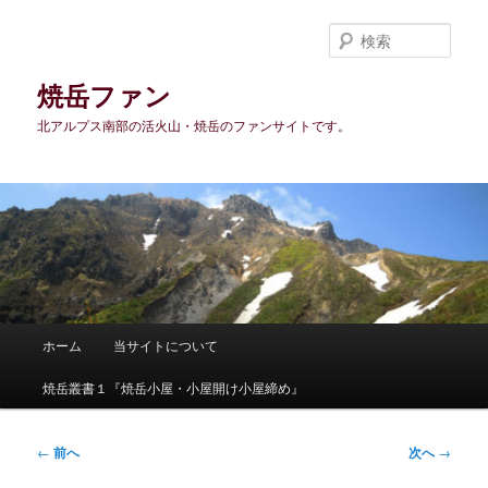
メ
イ
検
ン
索
コ
焼岳ファン
ン
北アルプス南部の活火山・焼岳のファンサイトです。
テ
ン
ツ
へ
移
動
メ
ホーム
当サイトについて
イ
ン
焼岳叢書１『焼岳小屋・小屋開け小屋締め』
メ
ニ
ュ
投
←
前へ
次へ
→
ー
稿