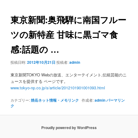
ナ
ビ
ゲ
東京新聞:
奥飛騨
に南国フルー
ー
シ
ツの新特産 甘味に黒ゴマ食
ョ
ン
感:話題の
…
投稿日時:
2012年10月21日
投稿者:
admin
東京新聞TOKYO Webの放送、エンターテイメント,伝統芸能のニ
ュースを提供する ページです。
www.tokyo-np.co.jp/s/article/2012101901001093.html
カテゴリー:
焼岳ネット情報・メモリンク
作成者:
admin
パーマリン
ク
Proudly powered by WordPress