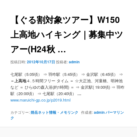
ナ
ビ
ゲ
【ぐる割対象ツアー】W150
ー
シ
上高地
ハイキング｜募集中ツ
ョ
ン
アー(H24秋
…
投稿日時:
2012年10月17日
投稿者:
admin
七尾駅（5:05頃） ⇒ 羽咋駅（5:45頃） ⇒ 金沢駅（6:45頃） ⇒
＝
上高地
４.５時間フリー タイム ＝ ☆大正池、河童橋、明神池
など ＝ ひらゆの森入浴(約1時間) ＝ ⇒ 金沢駅( 19:00頃) ⇒ 羽咋
駅（20:00頃） ⇒ 七尾駅（20:40頃）
…
www.maruichi-gp.co.jp/p2019.html
カテゴリー:
焼岳ネット情報・メモリンク
作成者:
admin
パーマリン
ク