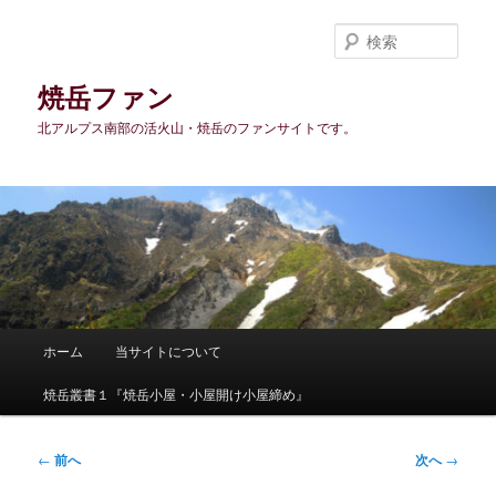
メ
イ
検
ン
索
コ
焼岳ファン
ン
北アルプス南部の活火山・焼岳のファンサイトです。
テ
ン
ツ
へ
移
動
メ
ホーム
当サイトについて
イ
ン
焼岳叢書１『焼岳小屋・小屋開け小屋締め』
メ
ニ
ュ
投
←
前へ
次へ
→
ー
稿