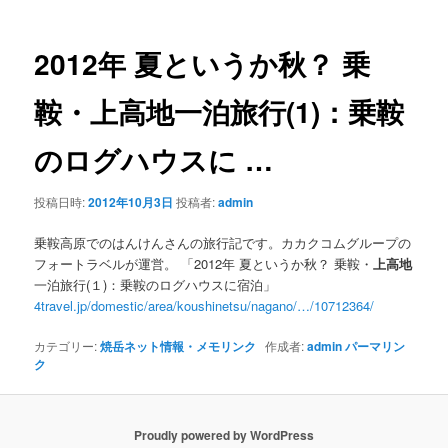
ナ
ビ
ゲ
2012年 夏というか秋？ 乗
ー
シ
鞍・
上高地
一泊旅行(1)：乗鞍
ョ
ン
のログハウスに
…
投稿日時:
2012年10月3日
投稿者:
admin
乗鞍高原でのはんけんさんの旅行記です。カカクコムグループの
フォートラベルが運営。 「2012年 夏というか秋？ 乗鞍・
上高地
一泊旅行(１)：乗鞍のログハウスに宿泊」
4travel.jp/domestic/area/koushinetsu/nagano/…/10712364/
カテゴリー:
焼岳ネット情報・メモリンク
作成者:
admin
パーマリン
ク
Proudly powered by WordPress