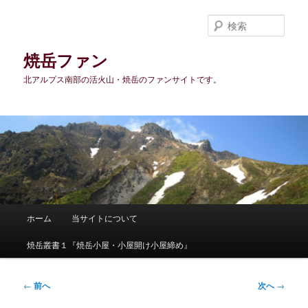
メ
イ
検
ン
索
コ
焼岳ファン
ン
北アルプス南部の活火山・焼岳のファンサイトです。
テ
ン
ツ
へ
移
動
メ
ホーム
当サイトについて
イ
ン
焼岳叢書１『焼岳小屋・小屋開け小屋締め』
メ
ニ
ュ
投
←
前へ
次へ
→
ー
稿