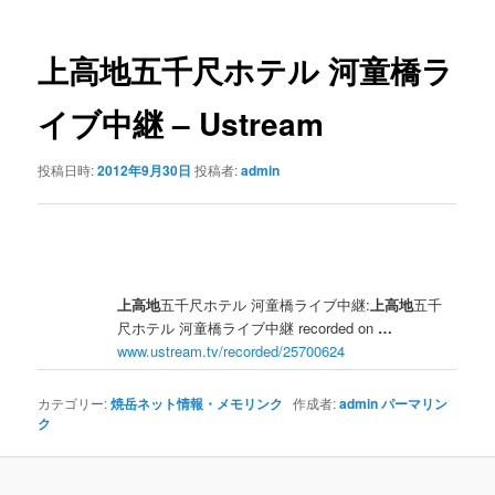
ナ
ビ
ゲ
上高地
五千尺ホテル 河童橋ラ
ー
シ
イブ中継 – Ustream
ョ
ン
投稿日時:
2012年9月30日
投稿者:
admin
上高地
五千尺ホテル 河童橋ライブ中継:
上高地
五千
尺ホテル 河童橋ライブ中継 recorded on
…
www.ustream.tv/recorded/25700624
カテゴリー:
焼岳ネット情報・メモリンク
作成者:
admin
パーマリン
ク