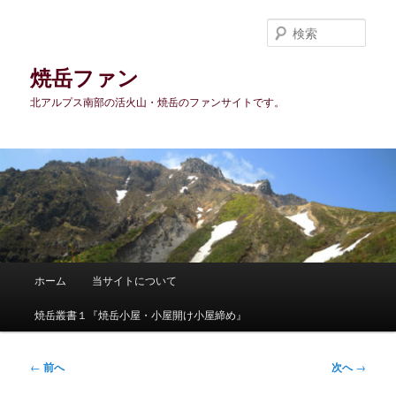
メ
イ
検
ン
索
コ
焼岳ファン
ン
北アルプス南部の活火山・焼岳のファンサイトです。
テ
ン
ツ
へ
移
動
メ
ホーム
当サイトについて
イ
ン
焼岳叢書１『焼岳小屋・小屋開け小屋締め』
メ
ニ
ュ
投
←
前へ
次へ
→
ー
稿