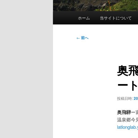
メ
ホーム
当サイトについて
イ
ン
メ
投
←
前へ
ニ
稿
ュ
ナ
ー
ビ
奥
ゲ
ー
ート
シ
ョ
ン
投稿日時:
2
奥飛騨
ー
温泉郷今見
latlonglab