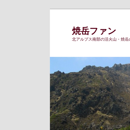
メ
イ
ン
焼岳ファン
コ
北アルプス南部の活火山・焼岳
ン
テ
ン
ツ
へ
移
動