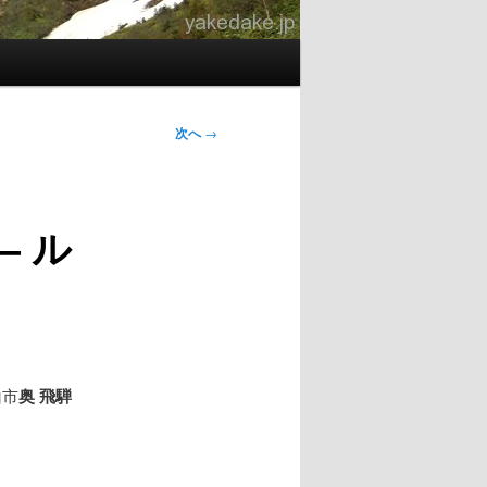
次へ
→
– ル
山市
奥
飛騨