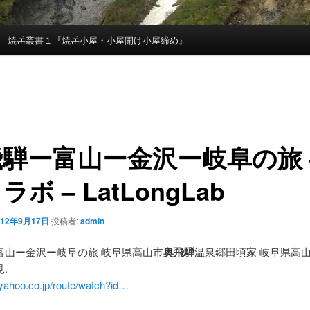
焼岳叢書１『焼岳小屋・小屋開け小屋締め』
飛騨
ー富山ー金沢ー岐阜の旅 
ラボ – LatLongLab
012年9月17日
投稿者:
admin
富山ー金沢ー岐阜の旅 岐阜県高山市
奥飛騨
温泉郷田頃家 岐阜県高
.
.yahoo.co.jp/route/watch?id…