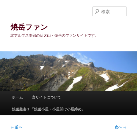
メ
イ
検
ン
索
コ
焼岳ファン
ン
北アルプス南部の活火山・焼岳のファンサイトです。
テ
ン
ツ
へ
移
動
メ
ホーム
当サイトについて
イ
ン
焼岳叢書１『焼岳小屋・小屋開け小屋締め』
メ
ニ
ュ
投
←
前へ
次へ
→
ー
稿