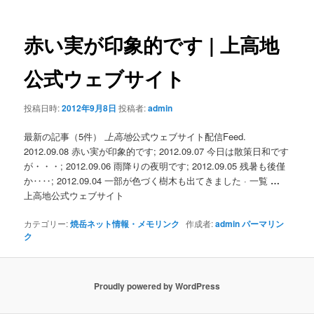
ナ
ビ
ゲ
赤い実が印象的です |
上高地
ー
シ
公式ウェブサイト
ョ
ン
投稿日時:
2012年9月8日
投稿者:
admin
最新の記事（5件）
上高地
公式ウェブサイト配信Feed.
2012.09.08 赤い実が印象的です; 2012.09.07 今日は散策日和です
が・・・; 2012.09.06 雨降りの夜明です; 2012.09.05 残暑も後僅
か‥‥; 2012.09.04 一部が色づく樹木も出てきました · 一覧
…
上高地公式ウェブサイト
カテゴリー:
焼岳ネット情報・メモリンク
作成者:
admin
パーマリン
ク
Proudly powered by WordPress