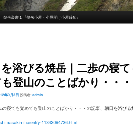
焼岳叢書１『焼岳小屋・小屋開け小屋締め』
日を浴びる
焼岳
｜二歩の寝て
ても登山のことばかり・・・
012年9月3日
投稿者:
admin
歩の寝ても覚めても登山のことばかり・・・の記事、朝日を浴びる
/shimasaki-niho/entry-11343094736.html