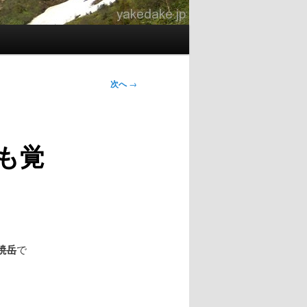
次へ
→
も覚
焼岳
で