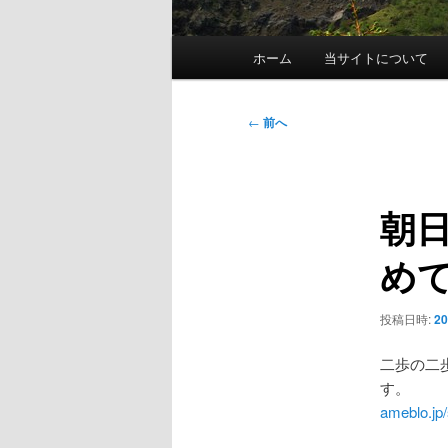
メ
ホーム
当サイトについて
イ
ン
メ
投
←
前へ
ニ
稿
ュ
ナ
ー
ビ
朝
ゲ
ー
め
シ
ョ
ン
投稿日時:
2
二歩の二
す。
ameblo.jp