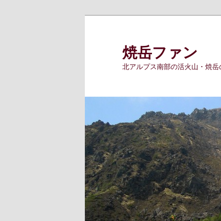
メ
イ
ン
焼岳ファン
コ
北アルプス南部の活火山・焼岳
ン
テ
ン
ツ
へ
移
動