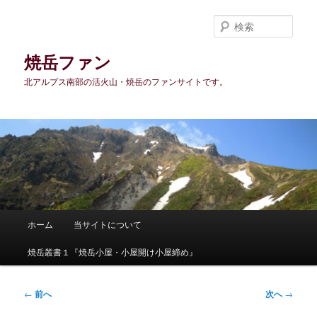
メ
イ
検
ン
索
コ
焼岳ファン
ン
北アルプス南部の活火山・焼岳のファンサイトです。
テ
ン
ツ
へ
移
動
メ
ホーム
当サイトについて
イ
ン
焼岳叢書１『焼岳小屋・小屋開け小屋締め』
メ
ニ
ュ
投
←
前へ
次へ
→
ー
稿