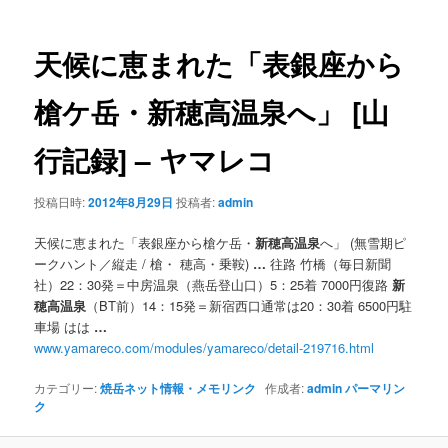
ナ
ビ
ゲ
天候に恵まれた「表銀座から
ー
シ
槍ケ岳・
新穂高温泉
へ」 [山
ョ
ン
行記録] – ヤマレコ
投稿日時:
2012年8月29日
投稿者:
admin
天候に恵まれた「表銀座から槍ケ岳・
新穂高温泉
へ」 (無雪期ピ
ークハント／縦走 / 槍・ 穂高・乗鞍)
…
往路 竹橋（毎日新聞
社）22：30発＝中房温泉（燕岳登山口）5：25着 7000円復路
新
穂高温泉
（BT前）14：15発＝新宿西口通常は20：30着 6500円駐
車場 はは
…
www.yamareco.com/modules/yamareco/detail-219716.html
カテゴリー:
焼岳ネット情報・メモリンク
作成者:
admin
パーマリン
ク