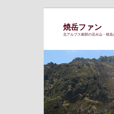
メ
イ
ン
焼岳ファン
コ
北アルプス南部の活火山・焼岳
ン
テ
ン
ツ
へ
移
動