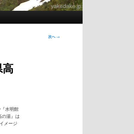
次へ
→
県高
や『水明館
高の湯』は
 イメージ