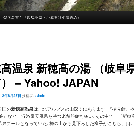
焼岳叢書１『焼岳小屋・小屋開け小屋締め』
穂高温泉
新穂高の湯 （岐阜
 – Yahoo! JAPAN
012年8月27日
投稿者:
admin
天国の
新穂高温泉
は、北アルプスの山深くにあります. 『槍見館』
山荘』など、混浴露天風呂を持つ老舗旅館も多い. その中で、『新穂
温泉プールとなっていた. 橋の上から見下ろした様子がこちら↓↓↓.