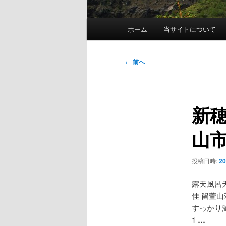
メ
ホーム
当サイトについて
イ
ン
メ
投
←
前へ
ニ
稿
ュ
ナ
ー
ビ
新
ゲ
ー
山市）
シ
ョ
ン
投稿日時:
2
露天風呂
佳 留萱
すっかり
1
…