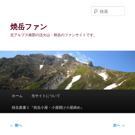
メ
イ
検
ン
索
コ
焼岳ファン
ン
北アルプス南部の活火山・焼岳のファンサイトです。
テ
ン
ツ
へ
移
動
メ
ホーム
当サイトについて
イ
ン
焼岳叢書１『焼岳小屋・小屋開け小屋締め』
メ
ニ
ュ
投
←
前へ
次へ
→
ー
稿