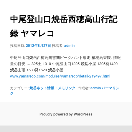
ナ
ビ
ゲ
中尾登山口
焼岳
西穂高山行記
ー
シ
録 ヤマレコ
ョ
ン
投稿日時:
2012年8月27日
投稿者:
admin
中尾登山口
焼岳
西穂高無雪期ピークハント縦走 槍穂高乗鞍. 情報
量の目安
…
825土 1010 中尾登山口1225
焼岳
小屋 1305発1420
焼岳
山頂 1530発1620
焼岳
小屋
…
www.yamareco.com/modules/yamareco/detail-219497.html
カテゴリー:
焼岳ネット情報・メモリンク
作成者:
admin
パーマリン
ク
Proudly powered by WordPress