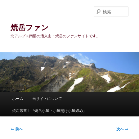
メ
イ
検
ン
索
コ
焼岳ファン
ン
北アルプス南部の活火山・焼岳のファンサイトです。
テ
ン
ツ
へ
移
動
メ
ホーム
当サイトについて
イ
ン
焼岳叢書１『焼岳小屋・小屋開け小屋締め』
メ
ニ
ュ
投
←
前へ
次へ
→
ー
稿