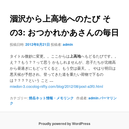
ナ
ビ
ゲ
涸沢から
上高地
へのたび そ
ー
シ
の3: おつかれかあさんの毎日
ョ
ン
投稿日時:
2012年8月21日
投稿者:
admin
タイトル微妙に変更。。ここからは
上高地
へもどるたびです。。
え？？もう？？って思う かもしれませんが、息子たちが北穂高
から昼過ぎにもどってくると、もう空は曇天。。 やはり明日は
悪天候が予想され、登ってきた道を重たい荷物で下るの
は？？？？という こと
…
miedon-3.cocolog-nifty.com/blog/2012/08/post-a3f0.html
カテゴリー:
焼岳ネット情報・メモリンク
作成者:
admin
パーマリン
ク
Proudly powered by WordPress