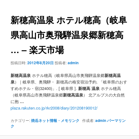
ナ
ビ
ゲ
新穂高温泉
ホテル穂高（岐阜
ー
シ
県高山市奥飛騨温泉郷新穂高
ョ
ン
…
– 楽天市場
投稿日時:
2012年8月20日
投稿者:
admin
新穂高温泉
ホテル穂高（岐阜県高山市奥飛騨温泉郷
新穂高温
泉
）｜岐阜県、奥飛騨・ 新穂高の格安宿泊予約. 「岐阜県のおす
すめホテル・宿(32400)」. [ 岐阜県 ].
新穂高
温泉
ホテル穂高
（岐阜県高山市奥飛騨温泉郷
新穂高温泉
） 北アルプスの大自然
に抱
…
plaza.rakuten.co.jp/rkr2008/diary/201208190012/
カテゴリー:
焼岳ネット情報・メモリンク
作成者:
admin
パーマリン
ク