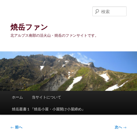
メ
イ
検
ン
索
コ
焼岳ファン
ン
北アルプス南部の活火山・焼岳のファンサイトです。
テ
ン
ツ
へ
移
動
メ
ホーム
当サイトについて
イ
ン
焼岳叢書１『焼岳小屋・小屋開け小屋締め』
メ
ニ
ュ
投
←
前へ
次へ
→
ー
稿