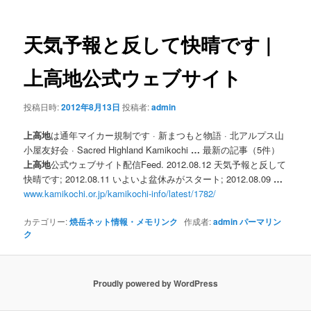
ナ
ビ
ゲ
天気予報と反して快晴です |
ー
シ
上高地
公式ウェブサイト
ョ
ン
投稿日時:
2012年8月13日
投稿者:
admin
上高地
は通年マイカー規制です · 新まつもと物語 · 北アルプス山
小屋友好会 · Sacred Highland Kamikochi
…
最新の記事（5件）
上高地
公式ウェブサイト配信Feed. 2012.08.12 天気予報と反して
快晴です; 2012.08.11 いよいよ盆休みがスタート; 2012.08.09
…
www.kamikochi.or.jp/kamikochi-info/latest/1782/
カテゴリー:
焼岳ネット情報・メモリンク
作成者:
admin
パーマリン
ク
Proudly powered by WordPress