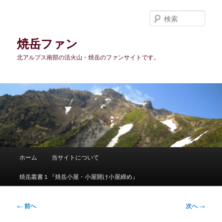
メ
イ
検
ン
索
コ
焼岳ファン
ン
北アルプス南部の活火山・焼岳のファンサイトです。
テ
ン
ツ
へ
移
動
メ
ホーム
当サイトについて
イ
ン
焼岳叢書１『焼岳小屋・小屋開け小屋締め』
メ
ニ
ュ
投
←
前へ
次へ
→
ー
稿